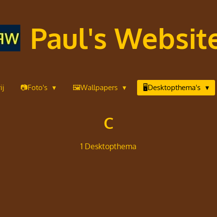
Paul's Websit
ij
📷Foto's
🖼️Wallpapers
🖥️Desktopthema's
C
1 Desktopthema