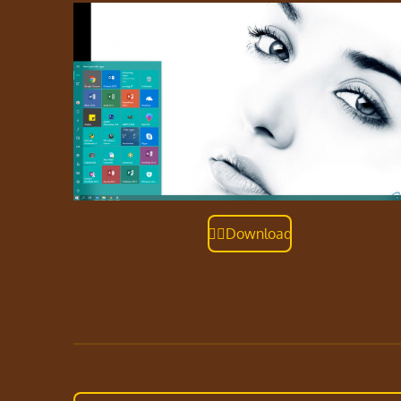
👇🏽Download