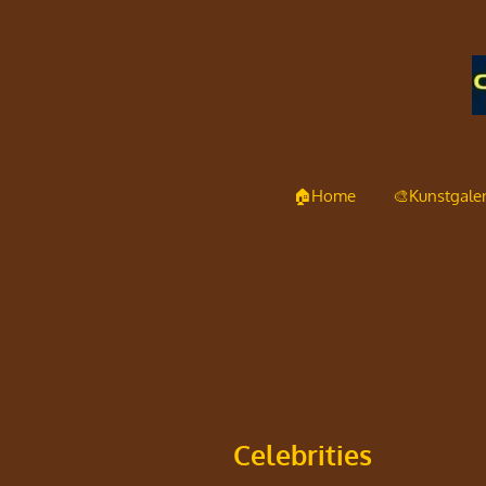
Ga
direct
naar
de
hoofdinhoud
🏠Home
🎨Kunstgaler
Celebrities