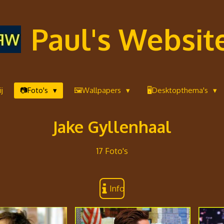
Paul's Websit
j
📷Foto's
🖼️Wallpapers
🖥️Desktopthema's
Jake Gyllenhaal
17 Foto's
Info