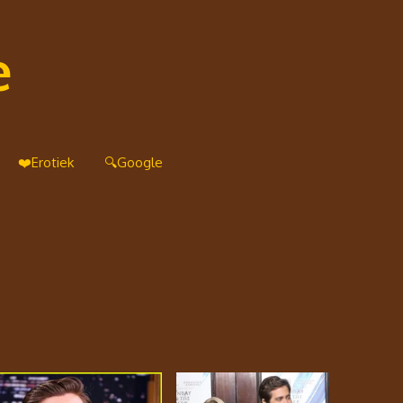
e
❤️Erotiek
🔍Google