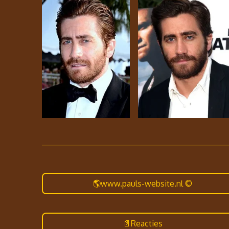
🌎www.pauls-website.nl ©
📄Reacties