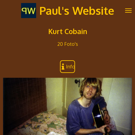
Ga
Paul's Website
direct
naar
de
Kurt Cobain
hoofdinhoud
20 Foto's
Info