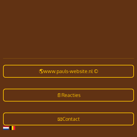
🌎www.pauls-website.nl ©
📄Reacties
📧Contact