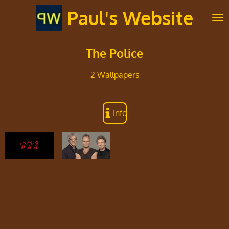
Ga
Paul's Website
direct
naar
de
The Police
hoofdinhoud
2 Wallpapers
Info