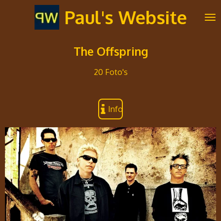
Ga
Paul's Website
direct
naar
de
The Offspring
hoofdinhoud
20 Foto's
Info